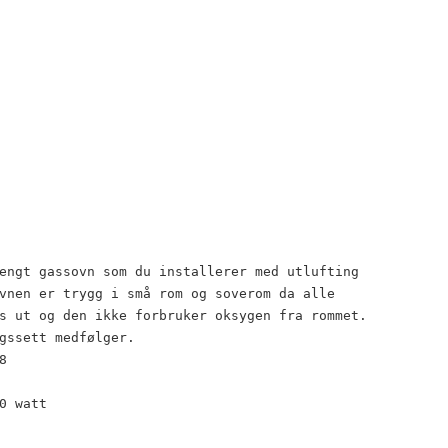
engt gassovn som du installerer med utlufting
vnen er trygg i små rom og soverom da alle
s ut og den ikke forbruker oksygen fra rommet.
gssett medfølger.
8
0 watt