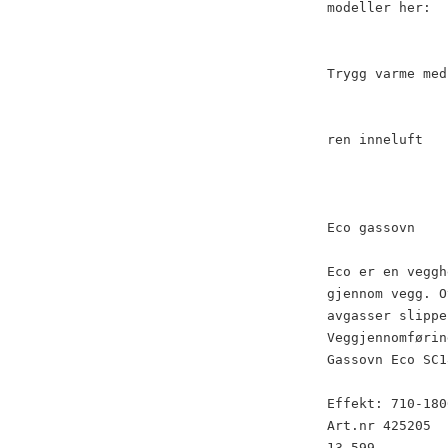
modeller her:
Trygg varme med
ren inneluft
Eco gassovn
Eco er en veggh
gjennom vegg. O
avgasser slippe
Veggjennomførin
Gassovn Eco SC1
Effekt: 710-180
Art.nr 425205
13 599,-